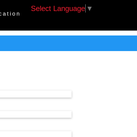
Select Language
▼
cation