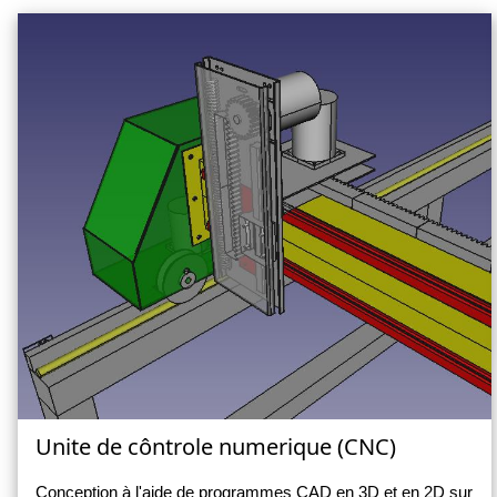
Unite de côntrole numerique (CNC)
Conception à l'aide de programmes CAD en 3D et en 2D sur