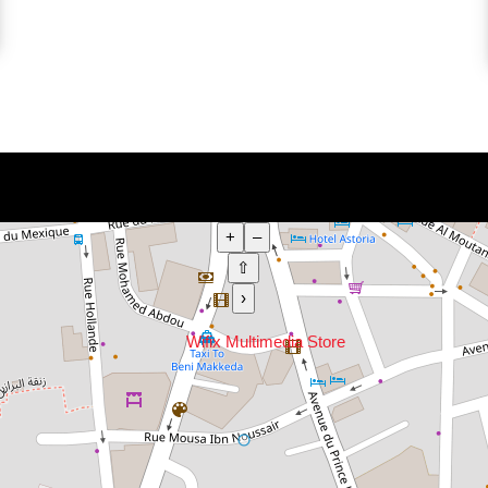
+
–
⇧
›
Wifix Multimedia Store